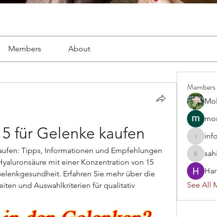
Members
About
Members
Mol
mon
5 für Gelenke kaufen
inf
info.tva
aufen: Tipps, Informationen und Empfehlungen 
sah
sahil.sa
yaluronsäure mit einer Konzentration von 15 
Har
Gelenkgesundheit. Erfahren Sie mehr über die 
See All 
en und Auswahlkriterien für qualitativ 