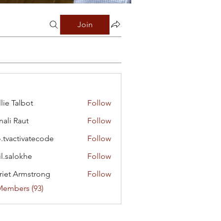
Join
lie Talbot
Follow
ali Raut
Follow
o.tvactivatecode
Follow
ctivatecode
il.salokhe
Follow
lokhe
riet Armstrong
Follow
Members (93)