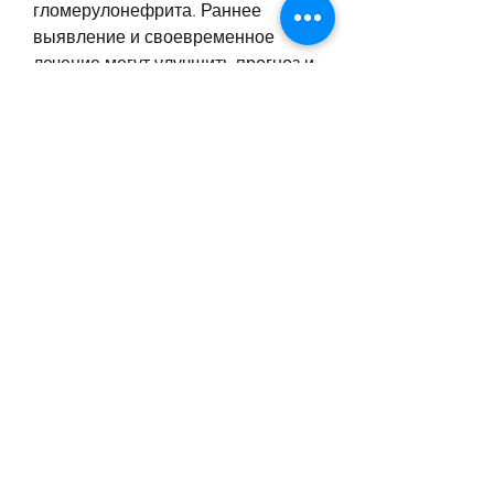
гломерулонефрита. Раннее 
выявление и своевременное 
лечение могут улучшить прогноз и 
предотвратить развитие 
хронической почечной 
недостаточности. В случае 
появления хоть одного из 
симптомов необходимо 
обратиться к врачу-нефрологу для 
проведения комплексной 
диагностики и назначения 
лечения., что Ч 25 ПЭПГН 
возникает в результате 
аутоиммунной реакции организма 
на собственные ткани почек. 
Также риск развития заболевания 
увеличивается при наличии 
вирусных или бактериальных 
инфекций.