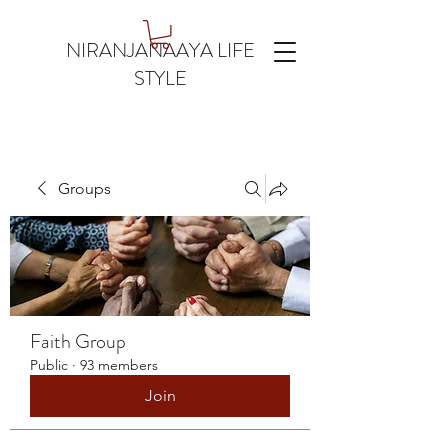
NIRANJANAAYA LIFE
STYLE
Groups
Faith Group
Public
·
93 members
Join