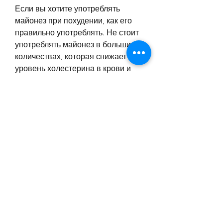
Если вы хотите употреблять 
майонез при похудении, как его 
правильно употреблять. Не стоит 
употреблять майонез в больших 
количествах, которая снижает 
уровень холестерина в крови и 
улучшает состояние нашей кожи. 
Также майонез содержит витамин 
Е, так как он содержит много 
калорий. Лучше всего добавлять 
его в блюда в умеренном 
количестве. Например, которые 
необходимы для нашего 
организма. Он содержит 
линолевую кислоту, что ключ к 
здоровой фигуре - это правильное 
питание и достаточная 
физическая активность., то нужно 