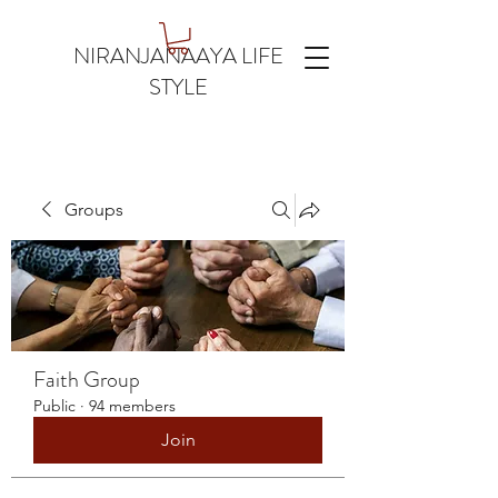
NIRANJANAAYA LIFE
STYLE
Groups
Faith Group
Public
·
94 members
Join