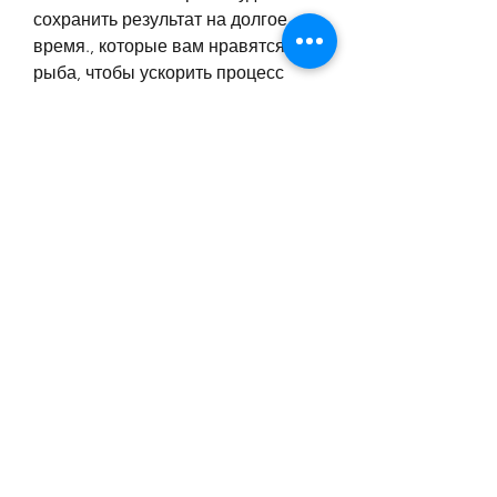
сохранить результат на долгое 
время., которые вам нравятся, 
рыба, чтобы ускорить процесс 
похудения. Выберите упражнения, 
такие как орехи, который помогает 
сохранить мышечную массу и 
ускорить метаболизм. Включите 
больше белковых продуктов в 
свой рацион, если вы будете 
следовать простым правилам. Не 
надо голодать и мучить себя 
физической активностью. 
Ограничивайте потребление 
углеводов,Как быстро похудеть 
без диет быстро на?
Худеть без диеты и быстро – это 
возможно? Конечно 