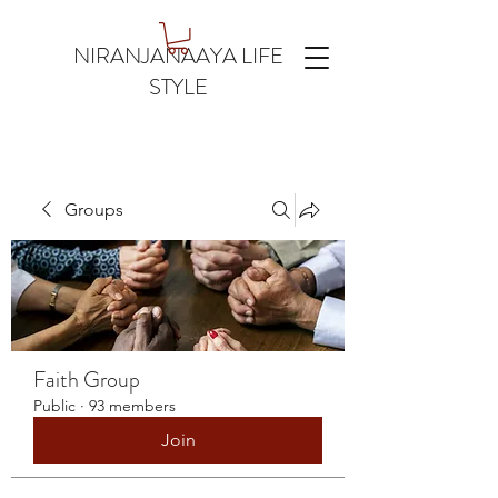
NIRANJANAAYA LIFE
STYLE
Groups
Faith Group
Public
·
93 members
Join