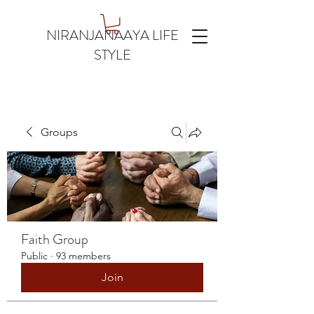
NIRANJANAAYA LIFE
STYLE
Groups
Faith Group
Public
·
93 members
Join