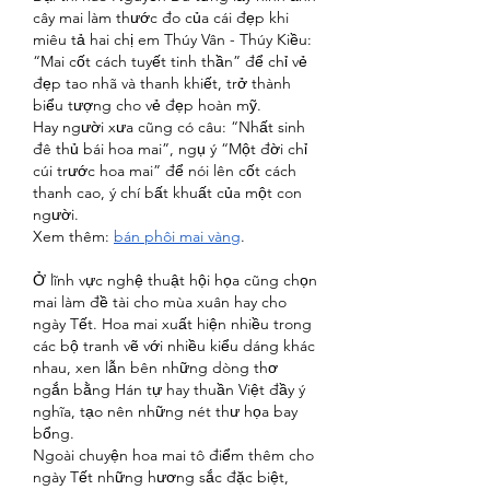
cây mai làm thước đo của cái đẹp khi 
miêu tả hai chị em Thúy Vân - Thúy Kiều: 
“Mai cốt cách tuyết tinh thần” để chỉ vẻ 
đẹp tao nhã và thanh khiết, trở thành 
biểu tượng cho vẻ đẹp hoàn mỹ.
Hay người xưa cũng có câu: “Nhất sinh 
đê thủ bái hoa mai”, ngụ ý “Một đời chỉ 
cúi trước hoa mai” để nói lên cốt cách 
thanh cao, ý chí bất khuất của một con 
người.
Xem thêm: 
bán phôi mai vàng
.
Ở lĩnh vực nghệ thuật hội họa cũng chọn 
mai làm đề tài cho mùa xuân hay cho 
ngày Tết. Hoa mai xuất hiện nhiều trong 
các bộ tranh vẽ với nhiều kiểu dáng khác 
nhau, xen lẫn bên những dòng thơ 
ngắn bằng Hán tự hay thuần Việt đầy ý 
nghĩa, tạo nên những nét thư họa bay 
bổng.
Ngoài chuyện hoa mai tô điểm thêm cho 
ngày Tết những hương sắc đặc biệt, 