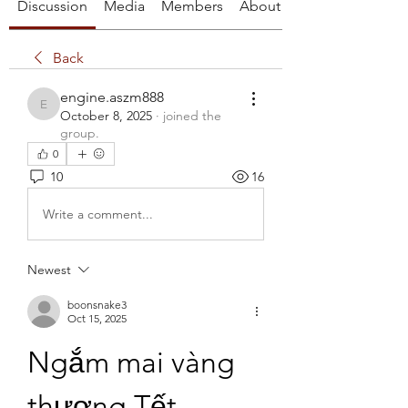
Discussion
Media
Members
About
Back
engine.aszm888
engine.aszm888
October 8, 2025
·
joined the
group.
0
10
16
Write a comment...
Newest
boonsnake3
Oct 15, 2025
Ngắm mai vàng 
thương Tết 