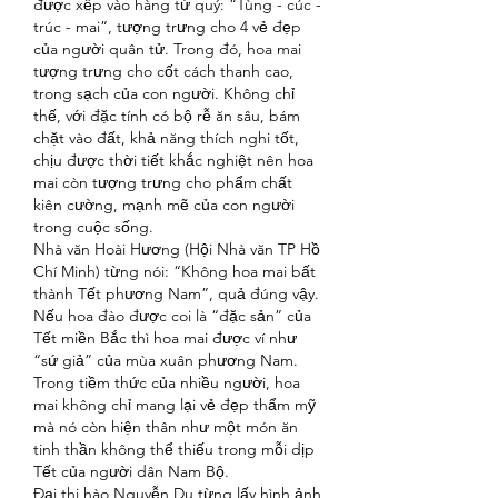
được xếp vào hàng tứ quý: “Tùng - cúc - 
trúc - mai”, tượng trưng cho 4 vẻ đẹp 
của người quân tử. Trong đó, hoa mai 
tượng trưng cho cốt cách thanh cao, 
trong sạch của con người. Không chỉ 
thế, với đặc tính có bộ rễ ăn sâu, bám 
chặt vào đất, khả năng thích nghi tốt, 
chịu được thời tiết khắc nghiệt nên hoa 
mai còn tượng trưng cho phẩm chất 
kiên cường, mạnh mẽ của con người 
trong cuộc sống.
Nhà văn Hoài Hương (Hội Nhà văn TP Hồ 
Chí Minh) từng nói: “Không hoa mai bất 
thành Tết phương Nam”, quả đúng vậy. 
Nếu hoa đào được coi là “đặc sản” của 
Tết miền Bắc thì hoa mai được ví như 
“sứ giả” của mùa xuân phương Nam. 
Trong tiềm thức của nhiều người, hoa 
mai không chỉ mang lại vẻ đẹp thẩm mỹ 
mà nó còn hiện thân như một món ăn 
tinh thần không thể thiếu trong mỗi dịp 
Tết của người dân Nam Bộ.
Đại thi hào Nguyễn Du từng lấy hình ảnh 