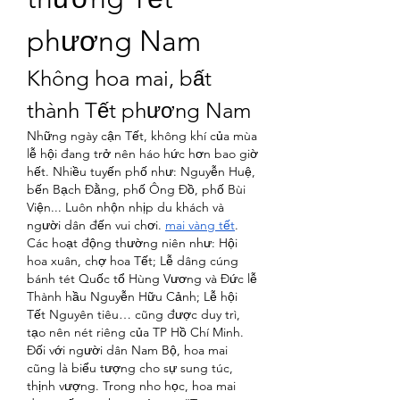
phương Nam
Không hoa mai, bất 
thành Tết phương Nam
Những ngày cận Tết, không khí của mùa 
lễ hội đang trở nên háo hức hơn bao giờ 
hết. Nhiều tuyến phố như: Nguyễn Huệ, 
bến Bạch Đằng, phố Ông Đồ, phố Bùi 
Viện... Luôn nhộn nhịp du khách và 
người dân đến vui chơi. 
mai vàng tết
. 
Các hoạt động thường niên như: Hội 
hoa xuân, chợ hoa Tết; Lễ dâng cúng 
bánh tét Quốc tổ Hùng Vương và Đức lễ 
Thành hầu Nguyễn Hữu Cảnh; Lễ hội 
Tết Nguyên tiêu… cũng được duy trì, 
tạo nên nét riêng của TP Hồ Chí Minh.
Đối với người dân Nam Bộ, hoa mai 
cũng là biểu tượng cho sự sung túc, 
thịnh vượng. Trong nho học, hoa mai 