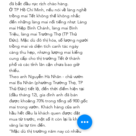
đã bắt đầu rục rịch chào hàng.
Ở TP Hồ Chí Minh, nếu nói về làng nghề 
trồng mai Tết không thể không nhắc 
đến những làng mai nổi tiếng như: Làng 
mai Hiệp Bình Chánh, làng mai Bình 
Triệu, làng mai Trường Thọ (TP Thủ 
Đức). Mặc dù đô thị hóa, số lượng người 
trồng mai và diện tích canh tác ngày 
càng thu hẹp, nhưng lượng mai kiểng 
cung cấp cho thị trường Tết ở thành 
phố và các tỉnh lân cận chưa bao giờ 
thiếu.
Theo anh Nguyễn Hà Nhân - chủ vườn 
mai Ba Nhân (phường Trường Thọ, TP 
Thủ Đức) tiết lộ, đến thời điểm hiện tại 
(đầu tháng 12), gia đình anh đã bán 
được khoảng 70% trong tổng số 900 gốc 
mai trong vườn. Khách hàng của anh 
hầu hết đều là khách quen được đặt 
mua từ trước, một số ít còn lại là khách 
vãng lai tự tìm đến.
“Mặc dù thị trường năm nay có nhiều 