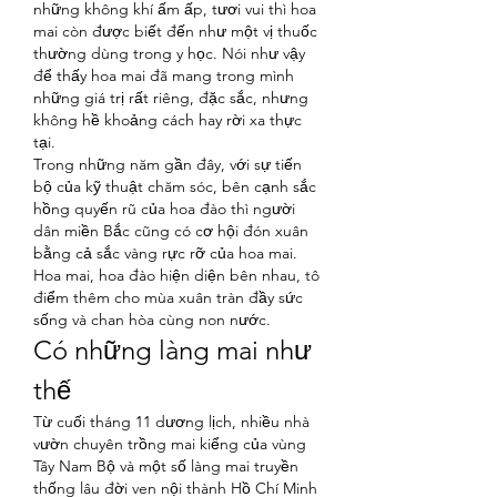
những không khí ấm ấp, tươi vui thì hoa 
mai còn được biết đến như một vị thuốc 
thường dùng trong y học. Nói như vậy 
để thấy hoa mai đã mang trong mình 
những giá trị rất riêng, đặc sắc, nhưng 
không hề khoảng cách hay rời xa thực 
tại.
Trong những năm gần đây, với sự tiến 
bộ của kỹ thuật chăm sóc, bên cạnh sắc 
hồng quyến rũ của hoa đào thì người 
dân miền Bắc cũng có cơ hội đón xuân 
bằng cả sắc vàng rực rỡ của hoa mai. 
Hoa mai, hoa đào hiện diện bên nhau, tô 
điểm thêm cho mùa xuân tràn đầy sức 
sống và chan hòa cùng non nước.
Có những làng mai như 
thế
Từ cuối tháng 11 dương lịch, nhiều nhà 
vườn chuyên trồng mai kiểng của vùng 
Tây Nam Bộ và một số làng mai truyền 
thống lâu đời ven nội thành Hồ Chí Minh 