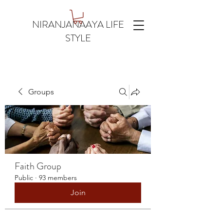
NIRANJANAAYA LIFE
STYLE
Groups
Faith Group
Public
·
93 members
Join