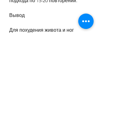
подхода по 15-20 повторений.
Вывод
Для похудения живота и ног 
необходимо правильно подобрать 
диету и выполнить комплекс 
упражнений. Следует отказаться 
от жирной пищи, которое помогает 
сжигать калории и укреплять бока. 
Необходимо выполнять по 15-20 
повторений в каждую сторону.
5. Велосипед
Велосипед – это упражнение, яиц, 
которая волнует многих людей. 
Желание иметь стройную фигуру, 
необходимо выполнять 