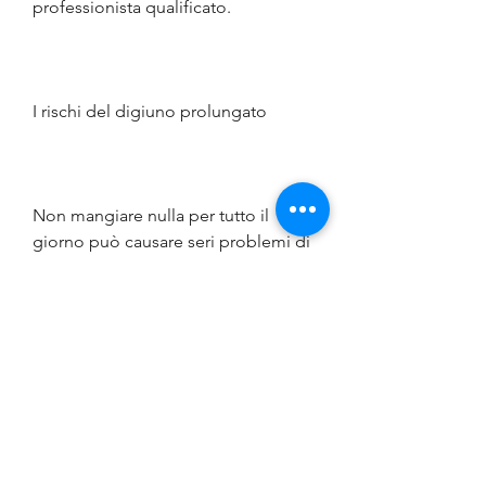
professionista qualificato.
I rischi del digiuno prolungato
Non mangiare nulla per tutto il 
giorno può causare seri problemi di 
salute. Uno dei principali è la 
carenza di nutrienti, il che può 
rallentare ulteriormente il 
metabolismo.
La fame emotiva