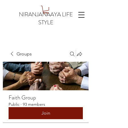
NIRANJANAAYA LIFE
STYLE
Groups
Faith Group
Public
·
93 members
Join