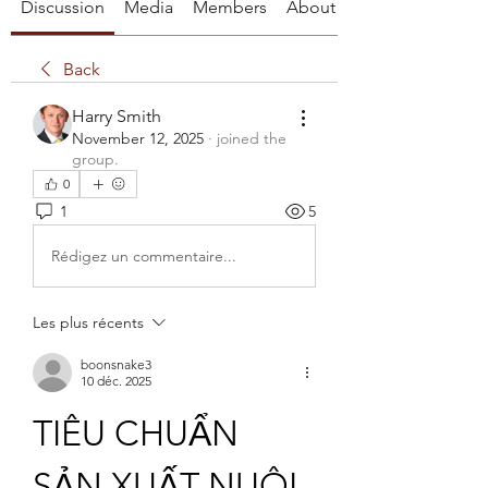
Discussion
Media
Members
About
Back
Harry Smith
November 12, 2025
·
joined the
group.
0
1
5
Rédigez un commentaire...
Les plus récents
boonsnake3
10 déc. 2025
TIÊU CHUẨN 
SẢN XUẤT NUÔI 