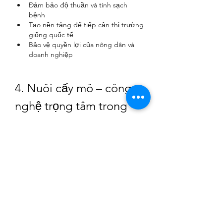
Đảm bảo độ thuần và tính sạch 
bệnh
Tạo nền tảng để tiếp cận thị trường 
giống quốc tế
Bảo vệ quyền lợi của nông dân và 
doanh nghiệp
4. Nuôi cấy mô – công 
nghệ trọng tâm trong 
phát triển nông nghiệp 
công nghệ cao
Lâm Đồng không chỉ dừng lại ở việc xây 
dựng tiêu chuẩn mà còn hướng đến 
chuỗi sản xuất liên tục, từ cây mô đến 
cây thương phẩm:
Chọn cây mẹ sạch bệnh
Nhân giống bằng mô tế bào
Kiểm soát phòng thí nghiệm theo 