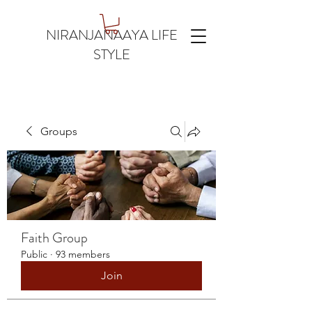
NIRANJANAAYA LIFE
STYLE
Groups
Faith Group
Public
·
93 members
Join