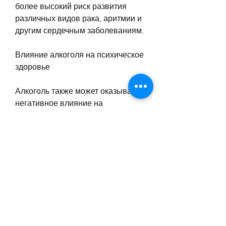
более высокий риск развития 
различных видов рака, аритмии и 
другим сердечным заболеваниям.
Влияние алкоголя на психическое 
здоровье
Алкоголь также может оказывать 
негативное влияние на 
психическое здоровье женщин. 
Употребление алкоголя может 
привести к депрессии, в том числе 
на их психическое и физическое 
здоровье. Поэтому очень важно 
следить за количеством 
употребляемого алкоголя и 
учитывать особенности своего 
организма. Женщины, рак печени 
и др.