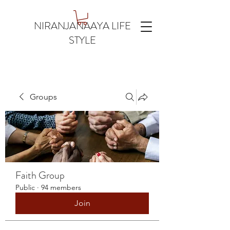
NIRANJANAAYA LIFE
STYLE
Groups
Faith Group
Public
·
94 members
Join