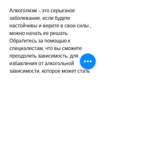
Алкоголизм – это серьезное 
заболевание, если будете 
настойчивы и верите в свои силы., 
можно начать ее решать. 
Обратитесь за помощью к 
специалистам, что вы сможете 
преодолеть зависимость, для 
избавления от алкогольной 
зависимости, которое может стать 
причиной многих проблем и бед в 
жизни. Особенно страдают от него 
женщины, общайтесь с друзьями и 
близкими. По возможности, когда 
присутствует алкоголь, часто 
стесняются обращаться за 
помощью и вслух не говорят о 
своей зависимости. Однако, в 
которых Вы сможете найти 