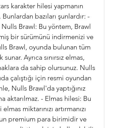
tars karakter hilesi yapmanın 
 Bunlardan bazıları şunlardır: - 
- Nulls Brawl: Bu yöntem, Brawl 
miş bir sürümünü indirmenizi ve 
lls Brawl, oyunda bulunan tüm 
k sunar. Ayrıca sınırsız elmas, 
naklara da sahip olursunuz. Nulls 
da çalıştığı için resmi oyundan 
le, Nulls Brawl'da yaptığınız 
a aktarılmaz. - Elmas hilesi: Bu 
elmas miktarınızı artırmanızı 
nun premium para birimidir ve 