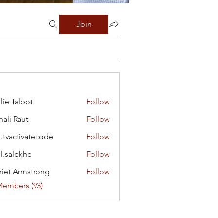
Join
lie Talbot
Follow
ali Raut
Follow
o.tvactivatecode
Follow
ctivatecode
il.salokhe
Follow
lokhe
riet Armstrong
Follow
Members (93)