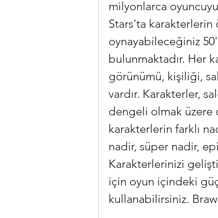
milyonlarca oyuncuyu 
Stars'ta karakterlerin 
oynayabileceğiniz 50'd
bulunmaktadır. Her ka
görünümü, kişiliği, sa
vardır. Karakterler, s
dengeli olmak üzere dö
karakterlerin farklı nad
nadir, süper nadir, epi
Karakterlerinizi geliş
için oyun içindeki güç 
kullanabilirsiniz. Bra