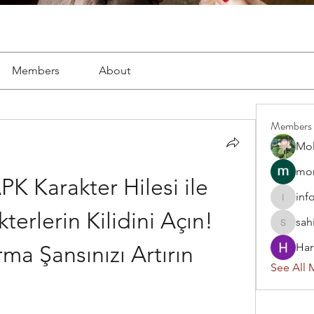
Members
About
Members
Mol
mon
PK Karakter Hilesi ile 
inf
info.tva
terlerin Kilidini Açın! 
sah
sahil.sa
Har
ma Şansınızı Artırın
See All 