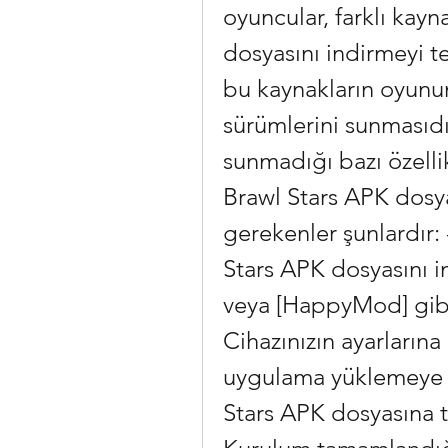
oyuncular, farklı kayn
dosyasını indirmeyi te
bu kaynakların oyunun
sürümlerini sunmasıdı
sunmadığı bazı özellikl
Brawl Stars APK dosya
gerekenler şunlardır: 
Stars APK dosyasını in
veya [HappyMod] gibi s
Cihazınızın ayarlarına
uygulama yüklemeye izi
Stars APK dosyasına tı