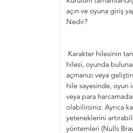
Kurulum tamamlandığı
açın ve oyuna giriş ya
Nedir?
 Karakter hilesinin tanımı ve amacı Brawl Stars karakter 
hilesi, oyunda bulunan
açmanızı veya geliştir
hile sayesinde, oyun 
veya para harcamadan 
olabilirsiniz. Ayrıca k
yeteneklerini artırabil
yöntemleri (Nulls Braw