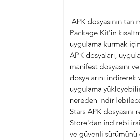
 APK dosyasının tanımı ve işlevi APK, Android 
Package Kit'in kısalt
uygulama kurmak için k
APK dosyaları, uygulam
manifest dosyasını ve d
dosyalarını indirerek 
uygulama yükleyebilirs
nereden indirilebilece
Stars APK dosyasını r
Store'dan indirebilirs
ve güvenli sürümünü 