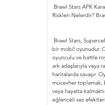
 Brawl Stars APK Karakter Hilesi: Nasıl Yapılır ve 
Riskleri Nelerdir? Br
 Brawl Stars, Supercell tarafından geliştirilen popüler 
bir mobil oyunudur. O
oyunculu ve battle roy
ark adaşlarıyla veya ra
haritalarda savaşır. O
mücevher toplamak, b
veya hayatta kalmaktır.
eğlenceli ses efektleri