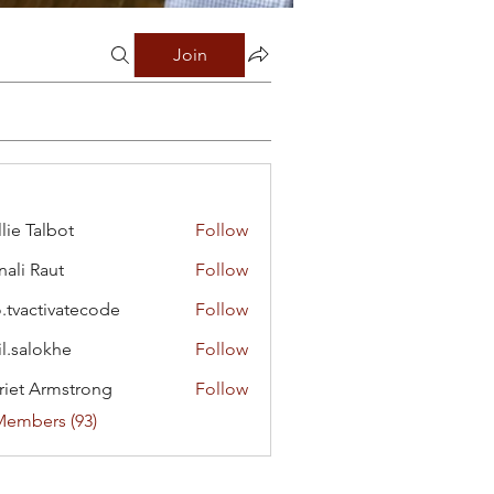
Join
lie Talbot
Follow
ali Raut
Follow
o.tvactivatecode
Follow
ctivatecode
il.salokhe
Follow
lokhe
riet Armstrong
Follow
Members (93)