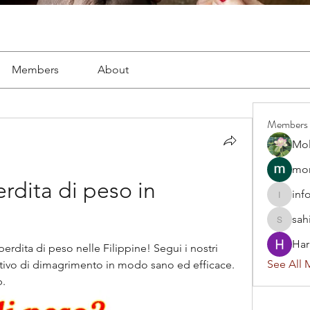
Members
About
Members
Mol
mon
rdita di peso in 
inf
info.tva
sah
sahil.sa
Har
perdita di peso nelle Filippine! Segui i nostri 
See All 
ettivo di dimagrimento in modo sano ed efficace. 
b.