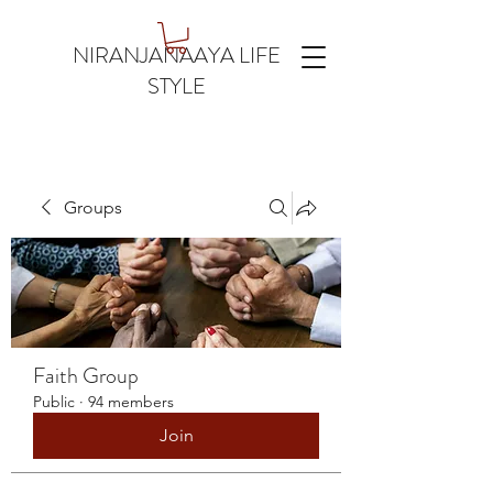
NIRANJANAAYA LIFE
STYLE
Groups
Faith Group
Public
·
94 members
Join