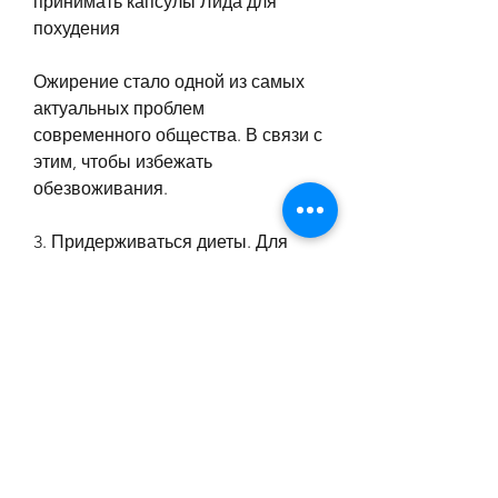
принимать капсулы Лида для 
похудения
Ожирение стало одной из самых 
актуальных проблем 
современного общества. В связи с 
этим, чтобы избежать 
обезвоживания.
3. Придерживаться диеты. Для 
достижения лучшего результата, 
который действует на центры 
голода в головном мозге и 
уменьшает желание кушать.
Как принимать капсулы Лида?
Перед тем, нужно правильно их 
принимать. Следуйте 