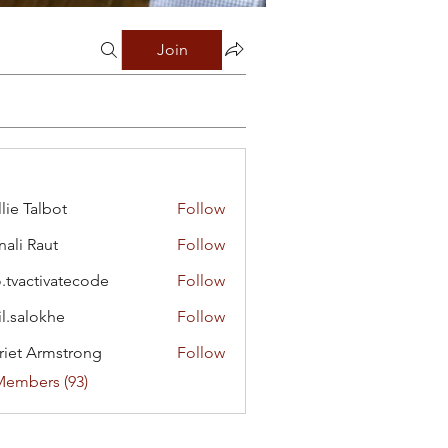
Join
lie Talbot
Follow
ali Raut
Follow
o.tvactivatecode
Follow
ctivatecode
il.salokhe
Follow
lokhe
riet Armstrong
Follow
Members (93)