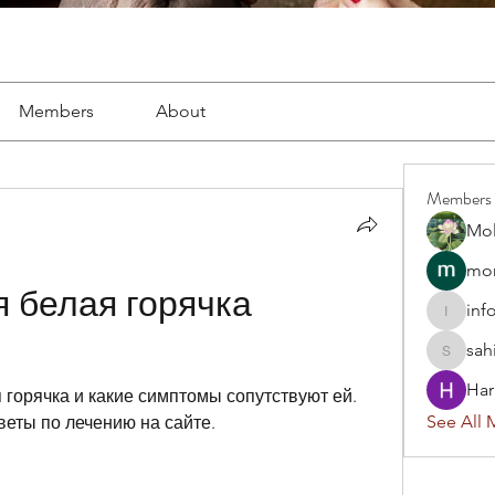
Members
About
Members
Mol
mon
 белая горячка 
inf
info.tva
sah
sahil.sa
Har
 горячка и какие симптомы сопутствуют ей. 
See All 
еты по лечению на сайте.