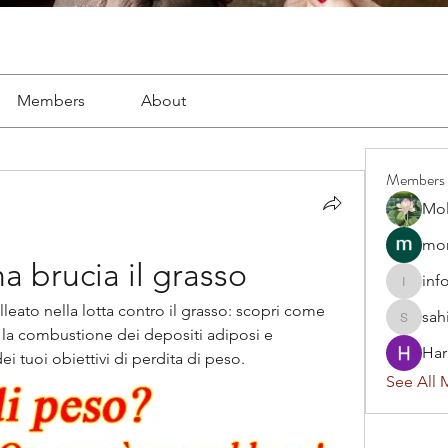
Members
About
Members
Mol
mon
ina brucia il grasso
inf
info.tva
alleato nella lotta contro il grasso: scopri come 
sah
sahil.sa
 la combustione dei depositi adiposi e 
Har
i tuoi obiettivi di perdita di peso.
See All 