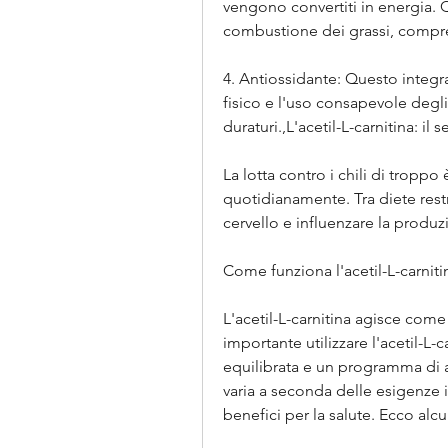
vengono convertiti in energia. 
combustione dei grassi, compre
4. Antiossidante: Questo integra
fisico e l'uso consapevole degli i
duraturi.,L'acetil-L-carnitina: il
La lotta contro i chili di tropp
quotidianamente. Tra diete restri
cervello e influenzare la produz
Come funziona l'acetil-L-carniti
L'acetil-L-carnitina agisce com
importante utilizzare l'acetil-L-
equilibrata e un programma di 
varia a seconda delle esigenze ind
benefici per la salute. Ecco alcu