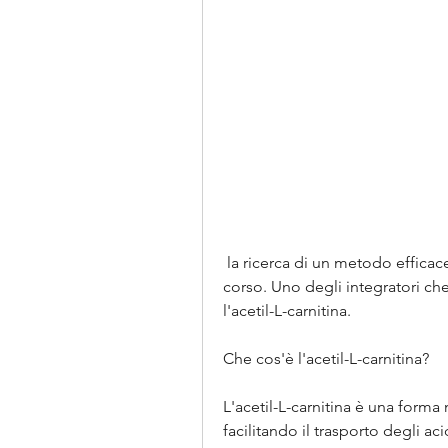
 la ricerca di un metodo efficace per bruciare il grasso in eccesso è sempre in 
corso. Uno degli integratori che
l'acetil-L-carnitina.
Che cos'è l'acetil-L-carnitina?
L'acetil-L-carnitina è una forma
facilitando il trasporto degli aci