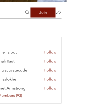
Join
lie Talbot
Follow
ali Raut
Follow
o.tvactivatecode
Follow
ctivatecode
il.salokhe
Follow
lokhe
riet Armstrong
Follow
Members (93)