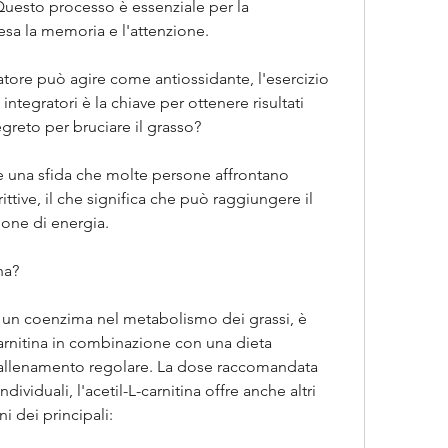
Questo processo è essenziale per la 
sa la memoria e l'attenzione.
tore può agire come antiossidante, l'esercizio 
ntegratori è la chiave per ottenere risultati 
 segreto per bruciare il grasso?
o è una sfida che molte persone affrontano 
ttive, il che significa che può raggiungere il 
ione di energia.
na?
e un coenzima nel metabolismo dei grassi, è 
carnitina in combinazione con una dieta 
allenamento regolare. La dose raccomandata 
ividuali, l'acetil-L-carnitina offre anche altri 
ni dei principali: