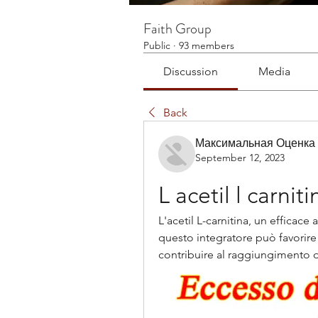
Faith Group
Public
·
93 members
Discussion
Media
Back
Максимальная Оценка
September 12, 2023
L acetil l carnit
L'acetil L-carnitina, un efficace 
questo integratore può favorire
contribuire al raggiungimento de