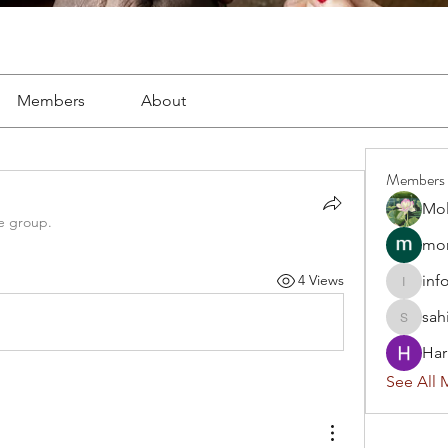
Members
About
Members
Mol
e group.
mon
inf
4 Views
info.tva
sah
sahil.sa
Har
See All 