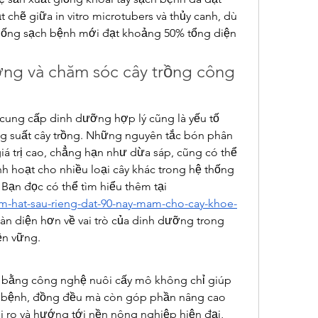
t chẽ giữa in vitro microtubers và thủy canh, dù 
 giống sạch bệnh mới đạt khoảng 50% tổng diện 
ng và chăm sóc cây trồng công 
 cung cấp dinh dưỡng hợp lý cũng là yếu tố 
ng suất cây trồng. Những nguyên tắc bón phân 
iá trị cao, chẳng hạn như dừa sáp, cũng có thể 
h hoạt cho nhiều loại cây khác trong hệ thống 
canh tác công nghệ cao. Bạn đọc có thể tìm hiểu thêm tại 
om-hat-sau-rieng-dat-90-nay-mam-cho-cay-khoe-
àn diện hơn về vai trò của dinh dưỡng trong 
ền vững.
y bằng công nghệ nuôi cấy mô không chỉ giúp 
h bệnh, đồng đều mà còn góp phần nâng cao 
ủi ro và hướng tới nền nông nghiệp hiện đại, 