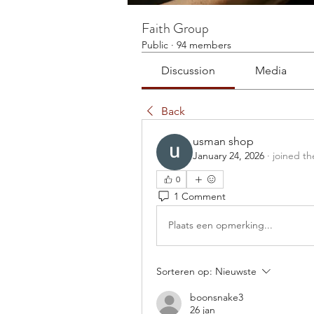
Faith Group
Public
·
94 members
Discussion
Media
Back
usman shop
January 24, 2026
·
joined th
0
1 Comment
Plaats een opmerking...
Sorteren op:
Nieuwste
boonsnake3
26 jan