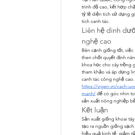
trình độ cao, kết hợp chặ
tỷ lệ diện tích sử dụng
tích canh tác.
Liên hệ dinh dưỡ
nghệ cao
Bên cạnh giống tốt, việc
then chốt quyết định nă
khoa học cho cây trồng g
tham khảo và áp dụng lin
https://vigen.vn/cach-u
manh/
 để có góc nhìn to
sản xuất nông nghiệp b
Kết luận
Sản xuất giống khoai tâ
tạo ra nguồn giống sạc
hiệu quả kinh tế, giảm r