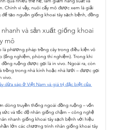
nh qua nhiều thế hệ, làm giảm năng suất và 
 Chính vì vậy, nuôi cấy mô được xem là giải 
để tạo nguồn giống khoai tây sạch bệnh, đồng 
nhanh và sản xuất giống khoai 
ấy mô
ro là phương pháp trồng cây trong điều kiện vô 
o (ống nghiệm, phòng thí nghiệm). Trong khi 
 đồng ruộng được gọi là in vivo. Ngoài ra, còn 
là trồng trong nhà kính hoặc nhà lưới – được gọi 
n vivo.
 dừa sáp ở Việt Nam và giá trị đặc biệt của 
 dòng truyền thống ngoài đồng ruộng – vốn 
g sức và tốc độ nhân giống chậm – công nghệ 
ân nhanh giống khoai tây sạch bệnh với hiệu 
 phần lớn các chương trình nhân giống khoai tây 