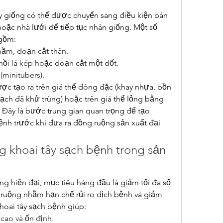
cây giống có thể được chuyển sang điều kiện bán 
hoặc nhà lưới để tiếp tục nhân giống. Một số 
 gồm:
ầm, đoạn cắt thân.
hồi lá kép hoặc đoạn cắt một đốt.
(minitubers).
ợc tạo ra trên giá thể đông đặc (khay nhựa, bồn 
ạch đã khử trùng) hoặc trên giá thể lỏng bằng 
Đây là bước trung gian quan trọng để tạo 
nh trước khi đưa ra đồng ruộng sản xuất đại 
g khoai tây sạch bệnh trong sản 
g hiện đại, mục tiêu hàng đầu là giảm tối đa số 
 ruộng nhằm hạn chế rủi ro dịch bệnh và giảm 
khoai tây sạch bệnh giúp:
cao và ổn định.