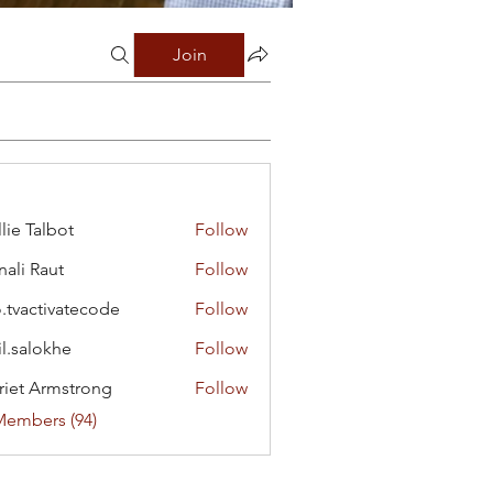
Join
lie Talbot
Follow
ali Raut
Follow
o.tvactivatecode
Follow
ctivatecode
il.salokhe
Follow
lokhe
riet Armstrong
Follow
Members (94)