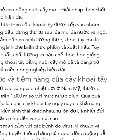
hệ cao bằng nuôi cấy mô – Giải pháp then chốt 
p hiện đại
thực toàn cầu, khoai tây được xếp vào nhóm 
g đầu, đứng thứ tư sau lúa mì, lúa nước và ngô. 
ảm bảo an ninh lương thực, khoai tây còn là 
ngành chế biến thực phẩm và xuất khẩu. Tuy 
suất, chất lượng và hạn chế thoái hóa giống, 
g khoai tây bằng nuôi cấy mô đã và đang trở 
của nền nông nghiệp hiện đại.
c và tiềm năng của cây khoai tây
từ các vùng cao nhiệt đới ở Nam Mỹ, thường 
 trên 1.000 m so với mực nước biển. Qua quá 
óa lâu dài, cây khoai tây ngày nay có khả năng 
 kiện sinh thái khác nhau, từ ôn đới, á nhiệt đới 
bằng cho đến vùng núi cao.
rất mẫn cảm với các bệnh do virus, vi khuẩn và 
iống truyền thống bằng củ ngoài đồng ruộng dễ 