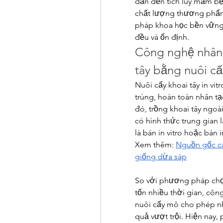
dẫn đến tích lũy mầm bệ
chất lượng thương phẩm.
pháp khoa học bền vững 
đều và ổn định.
Công nghệ nhân 
tây bằng nuôi c
Nuôi cấy khoai tây in vit
trùng, hoàn toàn nhân tạ
đó, trồng khoai tây ngoài
có hình thức trung gian 
là bán in vitro hoặc bán i
Xem thêm: 
Nguồn gốc cây
giống dừa sáp
So với phương pháp chọn
tốn nhiều thời gian, côn
nuôi cấy mô cho phép nh
quả vượt trội. Hiện nay,