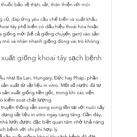
huốc bảo vệ thực vật, thân thiện với môi 
 củ, đáp ứng yêu cầu chế biến và xuất khẩu.
khoai tây phổ biến có dấu hiệu thoái hóa hoặc 
 giống mới (kể cả giống chuyển gen) vào sản 
y mô và nhân nhanh giống đóng vai trò không 
xuất giống khoai tây sạch bệnh 
 Âu như Ba Lan, Hungary, Đức hay Pháp, phần 
ản xuất từ vật liệu in vitro. Một số nước đã tư 
sản xuất giống tiền gốc, trong khi các viện 
rò kiểm soát chất lượng.
ruyền thống vẫn song song tồn tại với nuôi cấy 
ng vật liệu in vitro ngày càng tăng. Gần đây, 
g nhà lưới được đặc biệt quan tâm nhờ khả năng 
ch bệnh với chi phí hợp lý.
 sản xuất giống khoai tây sạch bệnh đã đạt 