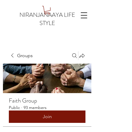
NIRANJANAAYA LIFE
STYLE
Groups
Faith Group
Public
·
93 members
Join