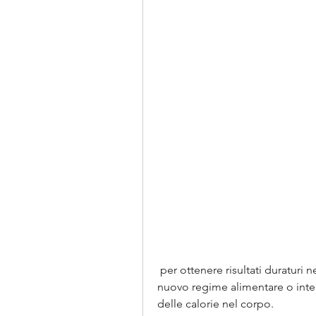
 per ottenere risultati duraturi nella perdita di peso. Prima di iniziare qualsiasi 
nuovo regime alimentare o int
delle calorie nel corpo.