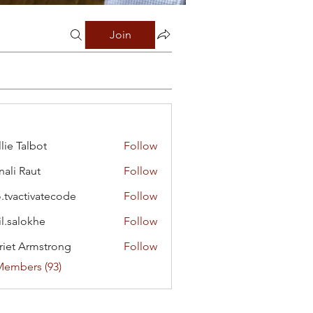
Join
lie Talbot
Follow
ali Raut
Follow
o.tvactivatecode
Follow
ctivatecode
il.salokhe
Follow
lokhe
riet Armstrong
Follow
Members (93)