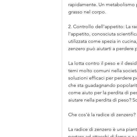
rapidamente. Un metabolismo più
grasso nel corpo.
2. Controllo dell'appetito: La ra
l'appetito, conosciuta scientif
utilizzata come spezia in cucin
zenzero può aiutarti a perdere 
La lotta contro il peso e il des
temi molto comuni nella societ
soluzioni efficaci per perdere p
che sta guadagnando popolarità n
come aiuto per la perdita di pe
aiutare nella perdita di peso? 
Che cos'è la radice di zenzero?
La radice di zenzero è una piant
portare ad attacchi di fame e a