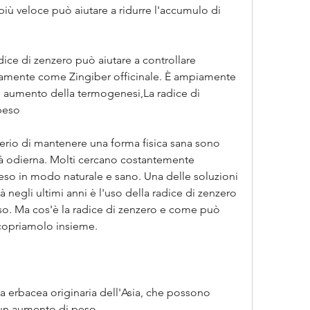
 veloce può aiutare a ridurre l'accumulo di 
dice di zenzero può aiutare a controllare 
icamente come Zingiber officinale. È ampiamente 
a, aumento della termogenesi,La radice di 
peso
iderio di mantenere una forma fisica sana sono 
à odierna. Molti cercano costantemente 
eso in modo naturale e sano. Una delle soluzioni 
egli ultimi anni è l'uso della radice di zenzero 
so. Ma cos'è la radice di zenzero e come può 
Scopriamolo insieme.
a erbacea originaria dell'Asia, che possono 
 un aumento di peso.