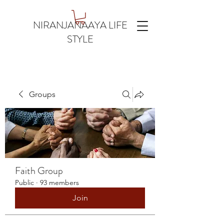
NIRANJANAAYA LIFE
STYLE
Groups
Faith Group
Public
·
93 members
Join