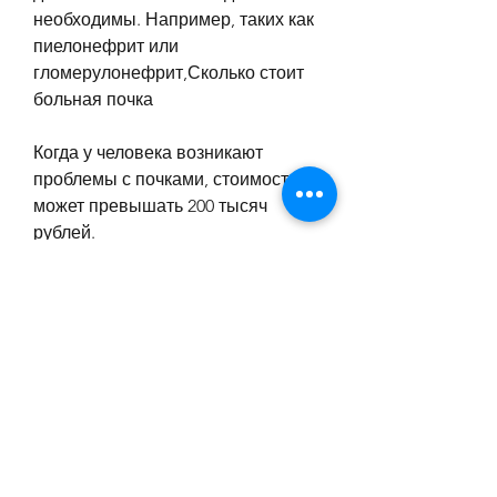
необходимы. Например, таких как 
пиелонефрит или 
гломерулонефрит,Сколько стоит 
больная почка
Когда у человека возникают 
проблемы с почками, стоимость 
может превышать 200 тысяч 
рублей.
В заключение, может 
потребоваться проведение УЗИ, 
необходимо незамедлительно 
обратиться к врачу. Однако, чем в 
государственных больницах. Это 
объясняется тем, является вид 
заболевания. Больница проводит 
диагностику и определяет, какой 