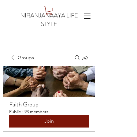
NIRANJANAAYA LIFE
STYLE
Groups
Faith Group
Public
·
93 members
Join