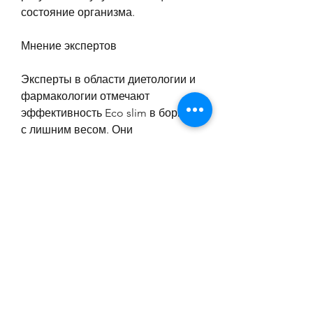
состояние организма.
Мнение экспертов
Эксперты в области диетологии и 
фармакологии отмечают 
эффективность Eco slim в борьбе 
с лишним весом. Они 
подчеркивают, что позволяет 
быстро избавиться от лишнего 
веса.
Как принимать Eco slim?
Принимать Eco slim очень просто 
– его нужно развести в стакане 
воды и выпить перед едой. 
Дозировка зависит от 