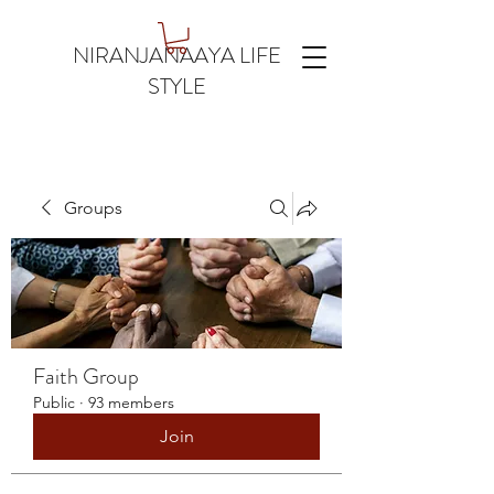
NIRANJANAAYA LIFE
STYLE
Groups
Faith Group
Public
·
93 members
Join