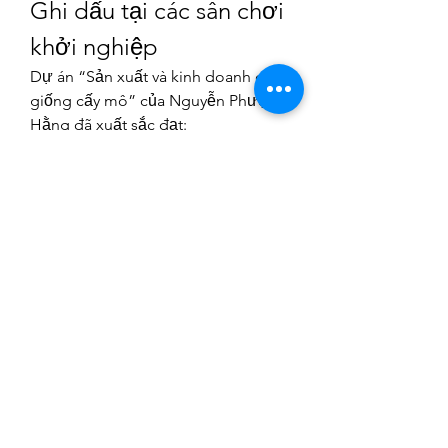
Ghi dấu tại các sân chơi 
khởi nghiệp
Dự án “Sản xuất và kinh doanh cây 
giống cấy mô” của Nguyễn Phượng 
Hằng đã xuất sắc đạt:
Giải Nhì Cuộc thi Khởi nghiệp 
và Đổi mới sáng tạo tỉnh Đồng 
Tháp
Giải Ba Cuộc thi Khởi nghiệp 
Đồng bằng sông Cửu Long
Theo nhận xét của ThS. Lương 
Nguyễn Duy Thông – Phó Chủ tịch 
Hội Doanh nhân trẻ tỉnh Đồng Tháp 
– dự án có tính khoa học cao, tính 
ứng dụng lớn và nhiều khác biệt so 
với các mô hình khởi nghiệp khác 
trong khu vực. Nếu tiếp tục phát 
triển, dự án sẽ đóng góp tích cực 